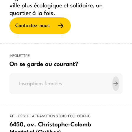
ville plus écologique et solidaire, un
Thèmes
quartier à la fois.
Mobilité
Tiers-lieux
Aménagement
Contactez-nous
Médiation culturelle
Espace public
Communs
Éducation
Alimentation
Autogestion
Arts et culture
Autopartage
Mobilité des aîné-es
INFOLETTRE
Mobilité inclusive
Gouvernance
Jeunesse
On se garde au courant?
Personnes ainées
Verdissement
ATELIERS DE LA TRANSITION SOCIO-ÉCOLOGIQUE
6450, av. Christophe-Colomb