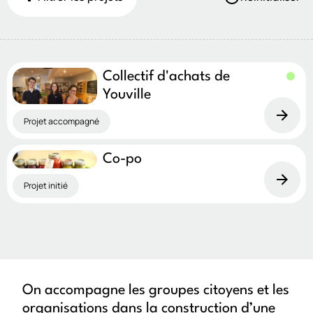
Type de projet
Projet initié
Projet accompagné
Démarche intégrée
Collectif d'achats de
Youville
Volet Solon
Projet accompagné
Communautés des Possibles
Tiers-lieux et espaces collectifs
Mieux vivre avec moins d’autos
Co-po
Projet initié
Arrondissements
Ahuntsic-Cartierville
Montréal-Nord
Outremont
Rivière-des-Prairies–Pointe-aux-Trembles
Rosemont–La Petite-Patrie
Saint-Laurent
Verdun
On accompagne les groupes citoyens et les
Ville-Marie
Tout Montréal
organisations dans la construction d’une