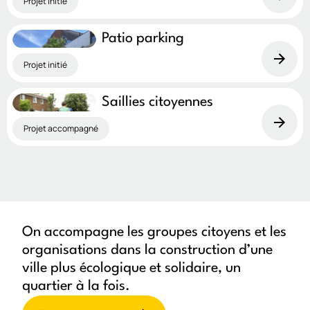
Projet initié
Thèmes
Patio parking
Mobilité
Tiers-lieux
Aménagement
Projet initié
Médiation culturelle
Espace public
Communs
Éducation
Alimentation
Autogestion
Saillies citoyennes
Arts et culture
Autopartage
Mobilité des aîné-es
Projet accompagné
Mobilité inclusive
Gouvernance
Jeunesse
Personnes ainées
Verdissement
On accompagne les groupes citoyens et les
organisations dans la construction d’une
ville plus écologique et solidaire, un
quartier à la fois.