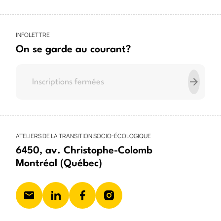
Thèmes
Mobilité
Tiers-lieux
Aménagement
INFOLETTRE
Médiation culturelle
Espace public
Communs
On se garde au courant?
Éducation
Alimentation
Autogestion
Arts et culture
Autopartage
Mobilité des aîné-es
Mobilité inclusive
Gouvernance
Jeunesse
Personnes ainées
Verdissement
ATELIERS DE LA TRANSITION SOCIO-ÉCOLOGIQUE
6450, av. Christophe-Colomb
Montréal (Québec)