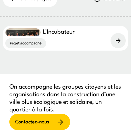
Type de projet
Projet initié
Projet accompagné
Démarche intégrée
L’Incubateur
Volet Solon
Projet accompagné
Communautés des Possibles
Tiers-lieux et espaces collectifs
Mieux vivre avec moins d’autos
Arrondissements
On accompagne les groupes citoyens et les
Ahuntsic-Cartierville
Montréal-Nord
Outremont
organisations dans la construction d’une
Rivière-des-Prairies–Pointe-aux-Trembles
ville plus écologique et solidaire, un
quartier à la fois.
Rosemont–La Petite-Patrie
Saint-Laurent
Verdun
Ville-Marie
Tout Montréal
Contactez-nous